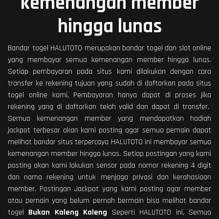
kemenangan member
hingga lunas
Bandar togel HALUTOTO merupakan bandar togel dan slot online
yang membayar semua kemenangan member hingga lunas.
Setiap pembayaran pada situs kami dilakukan dengan cara
transfer ke rekening tujuan yang sudah di daftarkan pada situs
togel online kami, Pembayaran hanya dapat di proses jika
rekening yang di daftarkan telah valid dan dapat di transfer.
Semua kemenangan member yang mendapatkan hadiah
jackpot terbesar akan kami posting agar semua pemain dapat
melihat bandar situs terpercaya HALUTOTO ini membayar semua
kemenangan member hingga lunas. Setiap postingan yang kami
posting akan kami lakukan sensor pada nomor rekening 4 digit
dan nama rekening untuk menjaga privasi dan kerahasiaan
member. Postingan Jackpot yang kami posting agar member
atau pemain yang belum pernah bermain bisa melihat bandar
togel
Bukan Kaleng Kaleng
Seperti HALUTOTO ini, Semua