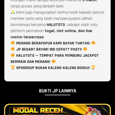
hitungan menit dengan estimasi maksimal
5 menit
,
tanpa proses yang berbelit-belit.
Kami juga mengucapkan terima kasih kepada seluruh
member setia yang telah mempercayakan pilihan
bermainnya bersama
HALUTOTO
, sebagai salah satu
platform permainan
togel, slot online, dan live
casino terpercaya
.
MENANG BERAPAPUN KAMI BAYAR TUNTAS!
JP BESAR? BAYAR! WD CEPAT? PASTI!
HALUTOTO — TEMPAT PARA PEMBURU JACKPOT
BERMAIN DAN MENANG!
SPVGROUP BUKAN KALENG-KALENG BOSKU!
BUKTI JP LAINNYA