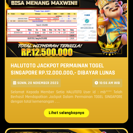
HALUTOTO JACKPOT PERMAINAN TOGEL
SINGAPORE RP.12.000.000,- DIBAYAR LUNAS
SENIN, 20 NOVEMBER 2023
10:56 AM WIB
Selamat Kepada Member Setia HALUTOTO User id : mb**** Telah
Berhasil Mendapatkan Jackpot Dalam Permainan TOGEL SINGAPORE
dengan total kemenangan . . .
Lihat selengkapnya