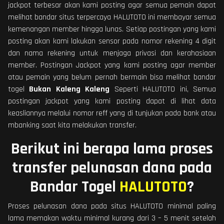
jackpot terbesar akan kami posting agar semua pemain dapat
melihat bandar situs terpercaya HALUTOTO ini membayar semua
kemenangan member hingga lunas. Setiap postingan yang kami
posting akan kami lakukan sensor pada nomor rekening 4 digit
dan nama rekening untuk menjaga privasi dan kerahasiaan
member. Postingan Jackpot yang kami posting agar member
atau pemain yang belum pernah bermain bisa melihat bandar
togel
Bukan Kaleng Kaleng
Seperti HALUTOTO ini, Semua
postingan jackpot yang kami posting dapat di lihat data
keasliannya melalui nomor reff yang di tunjukan pada bank atau
mbanking saat kita melakukan transfer.
Berikut ini berapa lama proses
transfer pelunasan dana pada
Bandar Togel
HALUTOTO
?
Proses pelunasan dana pada situs HALUTOTO minimal paling
lama memakan waktu minimal kurang dari 3 – 5 menit setelah