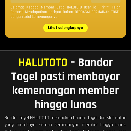
Selamat Kepada Member Setia HALUTOTO User id : ri**** Telah
Berhasil Mendapatkan Jackpot Dalam BERBAGAI PERMAINAN TOGEL
dengan total kemenangan . . .
Lihat selengkapnya
HALUTOTO
– Bandar
Togel pasti membayar
kemenangan member
hingga lunas
Bandar togel HALUTOTO merupakan bandar togel dan slot online
yang membayar semua kemenangan member hingga lunas.