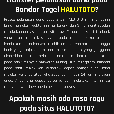
Bandar Togel
HALUTOTO
?
Proses pelunasan dana pada situs HALUTOTO minimal paling
lama memakan waktu minimal kurang dari 3 – 5 menit setelah
melakukan pengisian from withdraw, Tanpa terkecuali jika bank
yang ditunju memiliki gangguan pada saat melakukan transfer
kami akan memakan waktu lebih lama karena harus menunggu
bank yang tunju kembali normal. Setiap bank yang gangguan
akan di beritahukan melalui memo atau melihat lampu indikator
pada bank menyala berwarna kuning. Jika mengalami kendala
pada saat melakukan withdraw dapat menghubungi kami
melalui live chat atau whatsapp yang hadir 24 jam melayani
anda, Anda juga dapat bertanya dan melakukan konfrimasi
mengapa withdraw masih belum terproses.
Apakah masih ada rasa ragu
pada situs HALUTOTO?