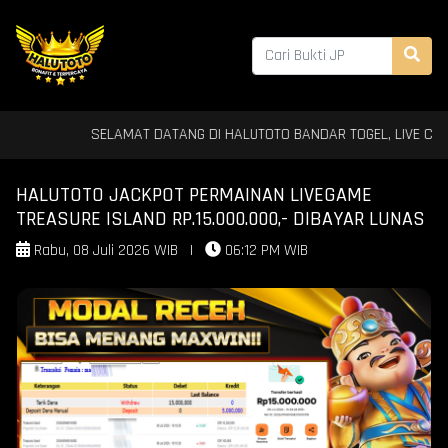
SELAMAT DATANG DI HALUTOTO BANDAR TOGEL, LIVE CASINO
HALUTOTO JACKPOT PERMAINAN LIVEGAME
TREASURE ISLAND RP.15.000.000,- DIBAYAR LUNAS
Rabu, 08 Juli 2026 WIB
|
06:12 PM WIB