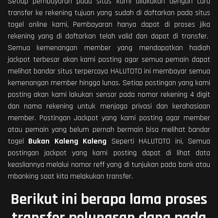
Setiap pembayaran pada situs kami dilakukan dengan cara
transfer ke rekening tujuan yang sudah di daftarkan pada situs
togel online kami, Pembayaran hanya dapat di proses jika
rekening yang di daftarkan telah valid dan dapat di transfer.
Semua kemenangan member yang mendapatkan hadiah
jackpot terbesar akan kami posting agar semua pemain dapat
melihat bandar situs terpercaya HALUTOTO ini membayar semua
kemenangan member hingga lunas. Setiap postingan yang kami
posting akan kami lakukan sensor pada nomor rekening 4 digit
dan nama rekening untuk menjaga privasi dan kerahasiaan
member. Postingan Jackpot yang kami posting agar member
atau pemain yang belum pernah bermain bisa melihat bandar
togel
Bukan Kaleng Kaleng
Seperti HALUTOTO ini, Semua
postingan jackpot yang kami posting dapat di lihat data
keasliannya melalui nomor reff yang di tunjukan pada bank atau
mbanking saat kita melakukan transfer.
Berikut ini berapa lama proses
transfer pelunasan dana pada