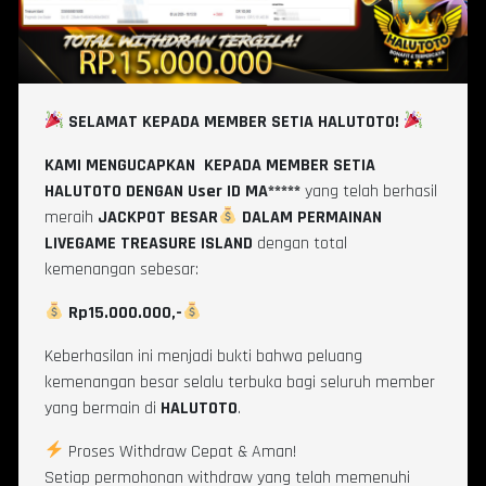
SELAMAT KEPADA MEMBER SETIA HALUTOTO!
KAMI MENGUCAPKAN KEPADA MEMBER SETIA
HALUTOTO DENGAN
User ID MA*****
yang telah berhasil
meraih
JACKPOT BESAR
DALAM PERMAINAN
LIVEGAME TREASURE ISLAND
dengan total
kemenangan sebesar:
Rp15.000.000,-
Keberhasilan ini menjadi bukti bahwa peluang
kemenangan besar selalu terbuka bagi seluruh member
yang bermain di
HALUTOTO
.
Proses Withdraw Cepat & Aman!
Setiap permohonan withdraw yang telah memenuhi