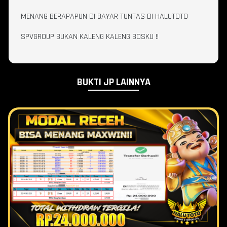
MENANG BERAPAPUN DI BAYAR TUNTAS DI HALUTOTO
SPVGROUP BUKAN KALENG KALENG BOSKU !!
BUKTI JP LAINNYA