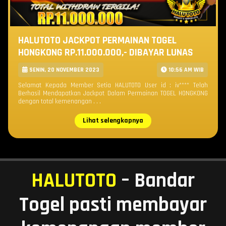
HALUTOTO JACKPOT PERMAINAN TOGEL
HONGKONG RP.11.000.000,- DIBAYAR LUNAS
SENIN, 20 NOVEMBER 2023
10:56 AM WIB
Selamat Kepada Member Setia HALUTOTO User id : iv**** Telah
Berhasil Mendapatkan Jackpot Dalam Permainan TOGEL HONGKONG
dengan total kemenangan . . .
Lihat selengkapnya
HALUTOTO
– Bandar
Togel pasti membayar