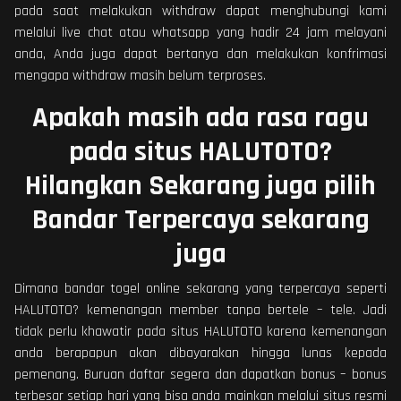
pada saat melakukan withdraw dapat menghubungi kami
melalui live chat atau whatsapp yang hadir 24 jam melayani
anda, Anda juga dapat bertanya dan melakukan konfrimasi
mengapa withdraw masih belum terproses.
Apakah masih ada rasa ragu
pada situs HALUTOTO?
Hilangkan Sekarang juga pilih
Bandar Terpercaya sekarang
juga
Dimana bandar togel online sekarang yang terpercaya seperti
HALUTOTO? kemenangan member tanpa bertele – tele. Jadi
tidak perlu khawatir pada situs HALUTOTO karena kemenangan
anda berapapun akan dibayarakan hingga lunas kepada
pemenang. Buruan daftar segera dan dapatkan bonus – bonus
terbesar setiap hari yang bisa anda mainkan melalui situs resmi