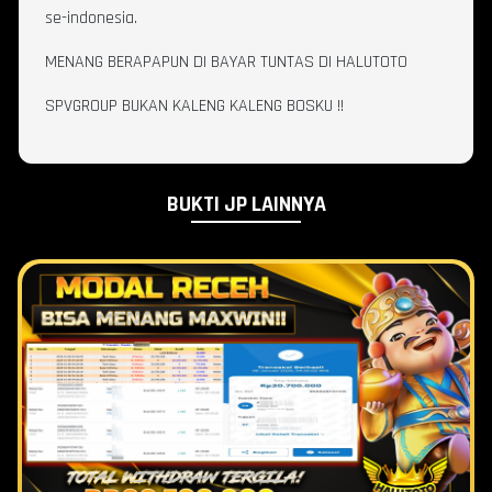
se-indonesia.
MENANG BERAPAPUN DI BAYAR TUNTAS DI HALUTOTO
SPVGROUP BUKAN KALENG KALENG BOSKU !!
BUKTI JP LAINNYA