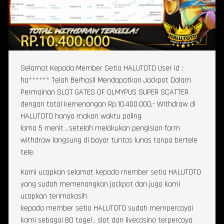
Selamat Kepada Member Setia HALUTOTO User id :
ha****** Telah Berhasil Mendapatkan Jackpot Dalam
Permainan SLOT GATES OF OLMYPUS SUPER SCATTER
dengan total kemenangan Rp.10.400.000,- Withdraw di
HALUTOTO hanya makan waktu paling
lama 5 menit , setelah melakukan pengisian form
withdraw langsung di bayar tuntas lunas tanpa bertele
tele.
Kami ucapkan selamat kepada member setia HALUTOTO
yang sudah memenangkan jackpot dan juga kami
ucapkan terimakasih
kepada member setia HALUTOTO sudah mempercayai
kami sebagai BO togel , slot dan livecasino terpercaya