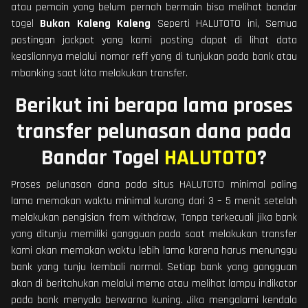
atau pemain yang belum pernah bermain bisa melihat bandar
togel
Bukan Kaleng Kaleng
Seperti HALUTOTO ini, Semua
postingan jackpot yang kami posting dapat di lihat data
keasliannya melalui nomor reff yang di tunjukan pada bank atau
mbanking saat kita melakukan transfer.
Berikut ini berapa lama proses
transfer pelunasan dana pada
Bandar Togel
HALUTOTO
?
Proses pelunasan dana pada situs HALUTOTO minimal paling
lama memakan waktu minimal kurang dari 3 – 5 menit setelah
melakukan pengisian from withdraw, Tanpa terkecuali jika bank
yang ditunju memiliki gangguan pada saat melakukan transfer
kami akan memakan waktu lebih lama karena harus menunggu
bank yang tunju kembali normal. Setiap bank yang gangguan
akan di beritahukan melalui memo atau melihat lampu indikator
pada bank menyala berwarna kuning. Jika mengalami kendala