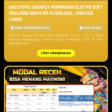
HALUTOTO JACKPOT PERMAINAN SLOT PG SOFT
MAHJONG WAYS RP.12.000.000,- DIBAYAR
LUNAS
SENIN, 20 NOVEMBER 2023
10:56 AM WIB
Selamat Kepada Member Setia HALUTOTO User id : ha***** Telah
Berhasil Mendapatkan Jackpot Dalam Permainan SLOT PG SOFT
MAHJONG WAYS . . .
Lihat selengkapnya