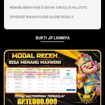
MENANG BERAPAPUN DI BAYAR TUNTAS DI HALUTOTO
SPVGROUP BUKAN KALENG KALENG BOSKU !!
BUKTI JP LAINNYA