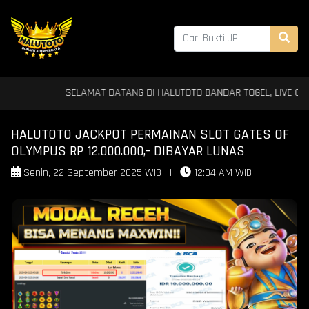
SELAMAT DATANG DI HALUTOTO BANDAR TOGEL, LIVE CASINO
HALUTOTO JACKPOT PERMAINAN SLOT GATES OF
OLYMPUS RP 12.000.000,- DIBAYAR LUNAS
Senin, 22 September 2025 WIB
|
12:04 AM WIB