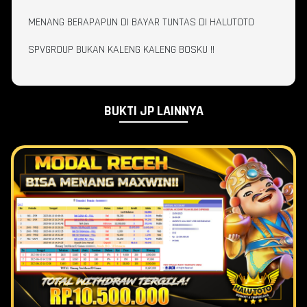
MENANG BERAPAPUN DI BAYAR TUNTAS DI HALUTOTO
SPVGROUP BUKAN KALENG KALENG BOSKU !!
BUKTI JP LAINNYA