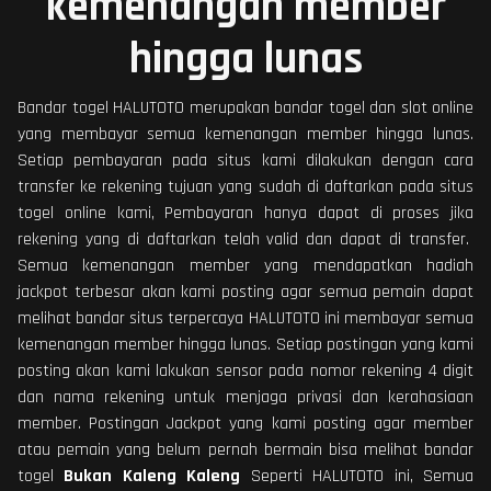
kemenangan member
hingga lunas
Bandar togel HALUTOTO merupakan bandar togel dan slot online
yang membayar semua kemenangan member hingga lunas.
Setiap pembayaran pada situs kami dilakukan dengan cara
transfer ke rekening tujuan yang sudah di daftarkan pada situs
togel online kami, Pembayaran hanya dapat di proses jika
rekening yang di daftarkan telah valid dan dapat di transfer.
Semua kemenangan member yang mendapatkan hadiah
jackpot terbesar akan kami posting agar semua pemain dapat
melihat bandar situs terpercaya HALUTOTO ini membayar semua
kemenangan member hingga lunas. Setiap postingan yang kami
posting akan kami lakukan sensor pada nomor rekening 4 digit
dan nama rekening untuk menjaga privasi dan kerahasiaan
member. Postingan Jackpot yang kami posting agar member
atau pemain yang belum pernah bermain bisa melihat bandar
togel
Bukan Kaleng Kaleng
Seperti HALUTOTO ini, Semua