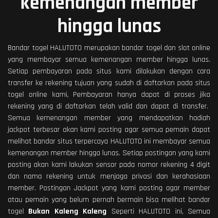
kemenangan member
hingga lunas
Bandar togel HALUTOTO merupakan bandar togel dan slot online
yang membayar semua kemenangan member hingga lunas.
Setiap pembayaran pada situs kami dilakukan dengan cara
transfer ke rekening tujuan yang sudah di daftarkan pada situs
togel online kami, Pembayaran hanya dapat di proses jika
rekening yang di daftarkan telah valid dan dapat di transfer.
Semua kemenangan member yang mendapatkan hadiah
jackpot terbesar akan kami posting agar semua pemain dapat
melihat bandar situs terpercaya HALUTOTO ini membayar semua
kemenangan member hingga lunas. Setiap postingan yang kami
posting akan kami lakukan sensor pada nomor rekening 4 digit
dan nama rekening untuk menjaga privasi dan kerahasiaan
member. Postingan Jackpot yang kami posting agar member
atau pemain yang belum pernah bermain bisa melihat bandar
togel
Bukan Kaleng Kaleng
Seperti HALUTOTO ini, Semua