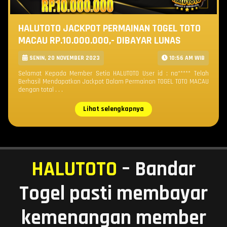
HALUTOTO JACKPOT PERMAINAN TOGEL TOTO
MACAU RP.10.000.000,- DIBAYAR LUNAS
SENIN, 20 NOVEMBER 2023
10:56 AM WIB
Selamat Kepada Member Setia HALUTOTO User id : na***** Telah
Berhasil Mendapatkan Jackpot Dalam Permainan TOGEL TOTO MACAU
dengan total . . .
Lihat selengkapnya
HALUTOTO
– Bandar
Togel pasti membayar
kemenangan member