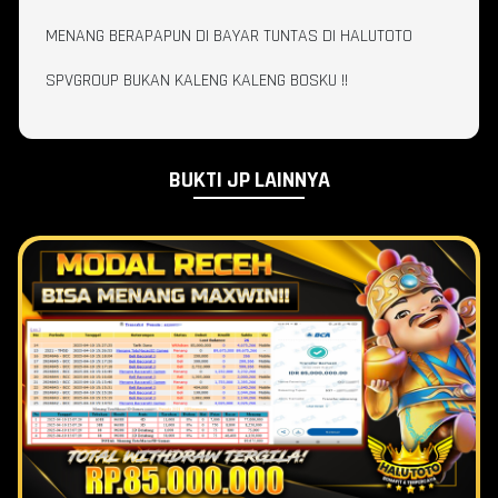
MENANG BERAPAPUN DI BAYAR TUNTAS DI HALUTOTO
SPVGROUP BUKAN KALENG KALENG BOSKU !!
BUKTI JP LAINNYA