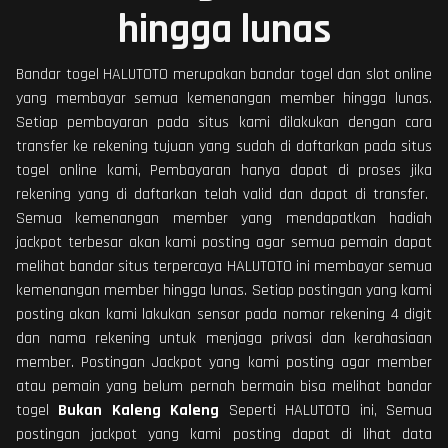
hingga lunas
Bandar togel HALUTOTO merupakan bandar togel dan slot online
yang membayar semua kemenangan member hingga lunas.
Setiap pembayaran pada situs kami dilakukan dengan cara
transfer ke rekening tujuan yang sudah di daftarkan pada situs
togel online kami, Pembayaran hanya dapat di proses jika
rekening yang di daftarkan telah valid dan dapat di transfer.
Semua kemenangan member yang mendapatkan hadiah
jackpot terbesar akan kami posting agar semua pemain dapat
melihat bandar situs terpercaya HALUTOTO ini membayar semua
kemenangan member hingga lunas. Setiap postingan yang kami
posting akan kami lakukan sensor pada nomor rekening 4 digit
dan nama rekening untuk menjaga privasi dan kerahasiaan
member. Postingan Jackpot yang kami posting agar member
atau pemain yang belum pernah bermain bisa melihat bandar
togel
Bukan Kaleng Kaleng
Seperti HALUTOTO ini, Semua
postingan jackpot yang kami posting dapat di lihat data