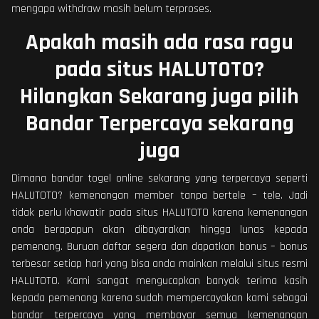
mengapa withdraw masih belum terproses.
Apakah masih ada rasa ragu
pada situs HALUTOTO?
Hilangkan Sekarang juga pilih
Bandar Terpercaya sekarang
juga
Dimana bandar togel online sekarang yang terpercaya seperti
HALUTOTO? kemenangan member tanpa bertele – tele. Jadi
tidak perlu khawatir pada situs HALUTOTO karena kemenangan
anda berapapun akan dibayarakan hingga lunas kepada
pemenang. Buruan daftar segera dan dapatkan bonus – bonus
terbesar setiap hari yang bisa anda mainkan melalui situs resmi
HALUTOTO. Kami sangat mengucapkan banyak terima kasih
kepada pemenang karena sudah mempercayakan kami sebagai
bandar terpercaya yang membayar semua kemenangan