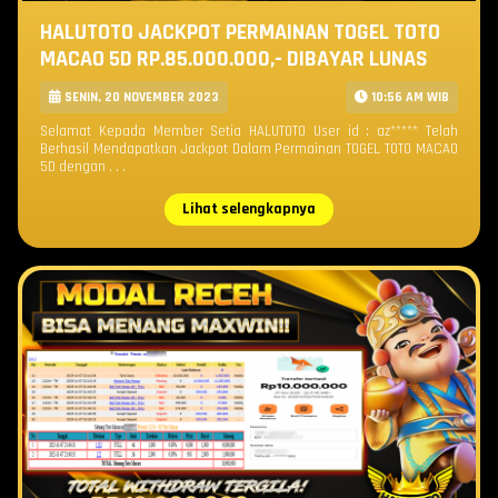
HALUTOTO JACKPOT PERMAINAN TOGEL TOTO
MACAO 5D RP.85.000.000,- DIBAYAR LUNAS
SENIN, 20 NOVEMBER 2023
10:56 AM WIB
Selamat Kepada Member Setia HALUTOTO User id : az***** Telah
Berhasil Mendapatkan Jackpot Dalam Permainan TOGEL TOTO MACAO
5D dengan . . .
Lihat selengkapnya