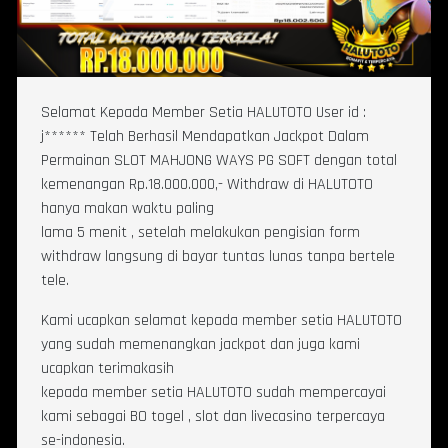
Selamat Kepada Member Setia HALUTOTO User id :
j****** Telah Berhasil Mendapatkan Jackpot Dalam
Permainan SLOT MAHJONG WAYS PG SOFT dengan total
kemenangan Rp.18.000.000,- Withdraw di HALUTOTO
hanya makan waktu paling
lama 5 menit , setelah melakukan pengisian form
withdraw langsung di bayar tuntas lunas tanpa bertele
tele.
Kami ucapkan selamat kepada member setia HALUTOTO
yang sudah memenangkan jackpot dan juga kami
ucapkan terimakasih
kepada member setia HALUTOTO sudah mempercayai
kami sebagai BO togel , slot dan livecasino terpercaya
se-indonesia.