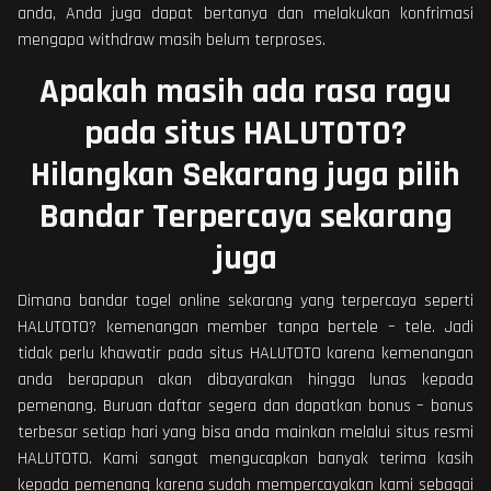
anda, Anda juga dapat bertanya dan melakukan konfrimasi
mengapa withdraw masih belum terproses.
Apakah masih ada rasa ragu
pada situs HALUTOTO?
Hilangkan Sekarang juga pilih
Bandar Terpercaya sekarang
juga
Dimana bandar togel online sekarang yang terpercaya seperti
HALUTOTO? kemenangan member tanpa bertele – tele. Jadi
tidak perlu khawatir pada situs HALUTOTO karena kemenangan
anda berapapun akan dibayarakan hingga lunas kepada
pemenang. Buruan daftar segera dan dapatkan bonus – bonus
terbesar setiap hari yang bisa anda mainkan melalui situs resmi
HALUTOTO. Kami sangat mengucapkan banyak terima kasih
kepada pemenang karena sudah mempercayakan kami sebagai