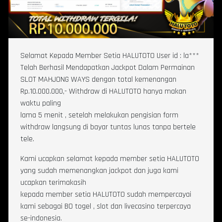
Selamat Kepada Member Setia HALUTOTO User id : la***
Telah Berhasil Mendapatkan Jackpot Dalam Permainan
SLOT MAHJONG WAYS dengan total kemenangan
Rp.10.000.000,- Withdraw di HALUTOTO hanya makan
waktu paling
lama 5 menit , setelah melakukan pengisian form
withdraw langsung di bayar tuntas lunas tanpa bertele
tele.
Kami ucapkan selamat kepada member setia HALUTOTO
yang sudah memenangkan jackpot dan juga kami
ucapkan terimakasih
kepada member setia HALUTOTO sudah mempercayai
kami sebagai BO togel , slot dan livecasino terpercaya
se-indonesia.