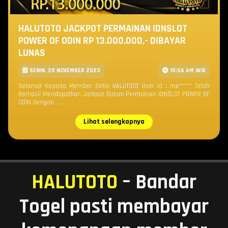
HALUTOTO JACKPOT PERMAINAN IDNSLOT
POWER OF ODIN RP 13.000.000,- DIBAYAR
LUNAS
SENIN, 20 NOVEMBER 2023
10:56 AM WIB
Selamat Kepada Member Setia HALUTOTO User id : me***** Telah
Berhasil Mendapatkan Jackpot Dalam Permainan IDNSLOT POWER OF
ODIN dengan . . .
Lihat selengkapnya
HALUTOTO
– Bandar
Togel pasti membayar