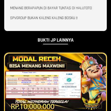
MENANG BERAPAPUN DI BAYAR TUNTAS DI HALUTOTO
SPVGROUP BUKAN KALENG KALENG BOSKU !!
BUKTI JP LAINNYA