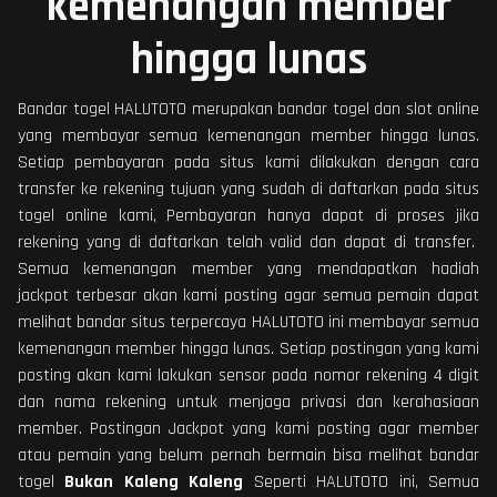
kemenangan member
hingga lunas
Bandar togel HALUTOTO merupakan bandar togel dan slot online
yang membayar semua kemenangan member hingga lunas.
Setiap pembayaran pada situs kami dilakukan dengan cara
transfer ke rekening tujuan yang sudah di daftarkan pada situs
togel online kami, Pembayaran hanya dapat di proses jika
rekening yang di daftarkan telah valid dan dapat di transfer.
Semua kemenangan member yang mendapatkan hadiah
jackpot terbesar akan kami posting agar semua pemain dapat
melihat bandar situs terpercaya HALUTOTO ini membayar semua
kemenangan member hingga lunas. Setiap postingan yang kami
posting akan kami lakukan sensor pada nomor rekening 4 digit
dan nama rekening untuk menjaga privasi dan kerahasiaan
member. Postingan Jackpot yang kami posting agar member
atau pemain yang belum pernah bermain bisa melihat bandar
togel
Bukan Kaleng Kaleng
Seperti HALUTOTO ini, Semua