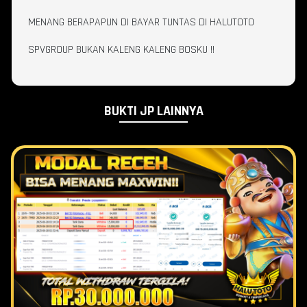
MENANG BERAPAPUN DI BAYAR TUNTAS DI HALUTOTO
SPVGROUP BUKAN KALENG KALENG BOSKU !!
BUKTI JP LAINNYA