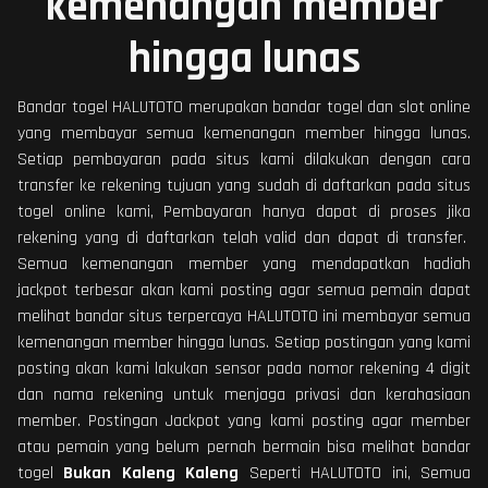
kemenangan member
hingga lunas
Bandar togel HALUTOTO merupakan bandar togel dan slot online
yang membayar semua kemenangan member hingga lunas.
Setiap pembayaran pada situs kami dilakukan dengan cara
transfer ke rekening tujuan yang sudah di daftarkan pada situs
togel online kami, Pembayaran hanya dapat di proses jika
rekening yang di daftarkan telah valid dan dapat di transfer.
Semua kemenangan member yang mendapatkan hadiah
jackpot terbesar akan kami posting agar semua pemain dapat
melihat bandar situs terpercaya HALUTOTO ini membayar semua
kemenangan member hingga lunas. Setiap postingan yang kami
posting akan kami lakukan sensor pada nomor rekening 4 digit
dan nama rekening untuk menjaga privasi dan kerahasiaan
member. Postingan Jackpot yang kami posting agar member
atau pemain yang belum pernah bermain bisa melihat bandar
togel
Bukan Kaleng Kaleng
Seperti HALUTOTO ini, Semua