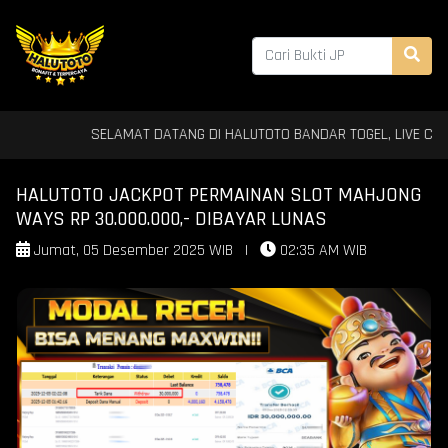
SELAMAT DATANG DI HALUTOTO BANDAR TOGEL, LIVE CASINO
HALUTOTO JACKPOT PERMAINAN SLOT MAHJONG
WAYS RP 30.000.000,- DIBAYAR LUNAS
Jumat, 05 Desember 2025 WIB
|
02:35 AM WIB