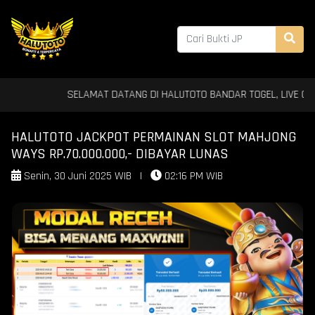
SELAMAT DATANG DI HALUTOTO BANDAR TOGEL, LIVE CASINO
HALUTOTO JACKPOT PERMAINAN SLOT MAHJONG
WAYS RP.70.000.000,- DIBAYAR LUNAS
Senin, 30 Juni 2025 WIB
|
02:16 PM WIB