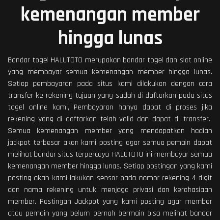
kemenangan member
hingga lunas
Bandar togel HALUTOTO merupakan bandar togel dan slot online
yang membayar semua kemenangan member hingga lunas.
Setiap pembayaran pada situs kami dilakukan dengan cara
transfer ke rekening tujuan yang sudah di daftarkan pada situs
togel online kami, Pembayaran hanya dapat di proses jika
rekening yang di daftarkan telah valid dan dapat di transfer.
Semua kemenangan member yang mendapatkan hadiah
jackpot terbesar akan kami posting agar semua pemain dapat
melihat bandar situs terpercaya HALUTOTO ini membayar semua
kemenangan member hingga lunas. Setiap postingan yang kami
posting akan kami lakukan sensor pada nomor rekening 4 digit
dan nama rekening untuk menjaga privasi dan kerahasiaan
member. Postingan Jackpot yang kami posting agar member
atau pemain yang belum pernah bermain bisa melihat bandar