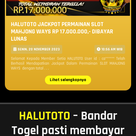
HALUTOTO JACKPOT PERMAINAN SLOT
MAHJONG WAYS RP 17.000.000,- DIBAYAR
LUNAS
SENIN, 20 NOVEMBER 2023
10:56 AM WIB
Selamat Kepada Member Setia HALUTOTO User id : ca****** Telah
Berhasil Mendapatkan Jackpot Dalam Permainan SLOT MAHJONG
WAYS dengan total . . .
Lihat selengkapnya
HALUTOTO
– Bandar
Togel pasti membayar