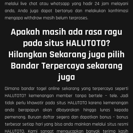
melalui live chat atau whatsapp yang hadir 24 jam melayani
anda, Anda juga dapat bertanya dan melakukan konfrimasi
mengapa withdraw masih belum terproses.
Apakah masih ada rasa ragu
pada situs HALUTOTO?
Hilangkan Sekarang juga pilih
Bandar Terpercaya sekarang
juga
Dimana bandar togel online sekarang yang terpercaya seperti
HALUTOTO? kemenangan member tanpa bertele – tele. Jadi
tidak perlu khawatir pada situs HALUTOTO karena kemenangan
anda berapapun akan dibayarakan hingga lunas kepada
pemenang. Buruan daftar segera dan dapatkan bonus – bonus
terbesar setiap hari yang bisa anda mainkan melalui situs resmi
HALUTOTO. Kami sangat mengucapkan banyak terima kasih