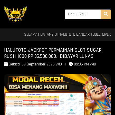
SELAMAT DATANG DI HALUTOTO BANDAR TOGEL, LIVE CASINO
HALUTOTO JACKPOT PERMAINAN SLOT SUGAR
RUSH 1000 RP 36.500.000,- DIBAYAR LUNAS
Selasa, 09 September 2025 WIB
|
09:05 PM WIB