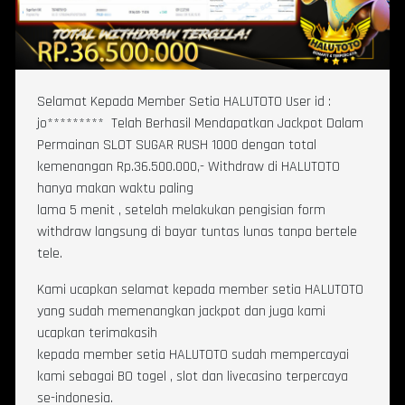
Selamat Kepada Member Setia HALUTOTO User id :
jo********* Telah Berhasil Mendapatkan Jackpot Dalam
Permainan SLOT SUGAR RUSH 1000 dengan total
kemenangan Rp.36.500.000,- Withdraw di HALUTOTO
hanya makan waktu paling
lama 5 menit , setelah melakukan pengisian form
withdraw langsung di bayar tuntas lunas tanpa bertele
tele.
Kami ucapkan selamat kepada member setia HALUTOTO
yang sudah memenangkan jackpot dan juga kami
ucapkan terimakasih
kepada member setia HALUTOTO sudah mempercayai
kami sebagai BO togel , slot dan livecasino terpercaya
se-indonesia.