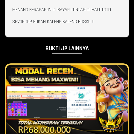
MENANG BERAPAPUN DI BAYAR TUNTAS DI HALUTOTO
SPVGROUP BUKAN KALENG KALENG BOSKU !!
BUKTI JP LAINNYA