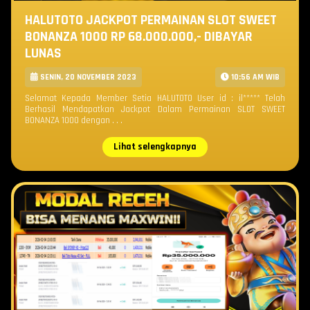
HALUTOTO JACKPOT PERMAINAN SLOT SWEET
BONANZA 1000 RP 68.000.000,- DIBAYAR
LUNAS
SENIN, 20 NOVEMBER 2023
10:56 AM WIB
Selamat Kepada Member Setia HALUTOTO User id : il***** Telah
Berhasil Mendapatkan Jackpot Dalam Permainan SLOT SWEET
BONANZA 1000 dengan . . .
Lihat selengkapnya