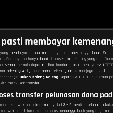
l pasti membayar kemenan
e yang membayar semua kemenangan member hingga lunas. Setiap 
 kami, Pembayaran hanya dapat di proses jika rekening yang di daft
agar semua pemain dapat melihat bandar situs terpercaya HALUTO
or rekening 4 digit dan nama rekening untuk menjaga privasi da
andar togel
Bukan Kaleng Kaleng
Seperti HALUTOTO ini, Semua pos
kita melakukan transfer.
roses transfer pelunasan dana pa
memakan waktu minimal kurang dari 3 – 5 menit setelah melakukan p
an waktu lebih lama karena harus menunggu bank yang tunju kembal