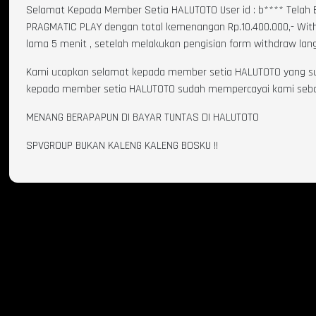
Selamat Kepada Member Setia HALUTOTO User id : b**** Tela
PRAGMATIC PLAY dengan total kemenangan Rp.10.400.000,- Wit
lama 5 menit , setelah melakukan pengisian form withdraw langs
Kami ucapkan selamat kepada member setia HALUTOTO yang su
kepada member setia HALUTOTO sudah mempercayai kami sebagai 
MENANG BERAPAPUN DI BAYAR TUNTAS DI HALUTOTO
SPVGROUP BUKAN KALENG KALENG BOSKU !!