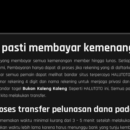
l pasti membayar kemenan
e yang membayar semua kemenangan member hingga lunas. Setiap 
 kami, Pembayaran hanya dapat di proses jika rekening yang di daft
agar semua pemain dapat melihat bandar situs terpercaya HALUTO
or rekening 4 digit dan nama rekening untuk menjaga privasi da
andar togel
Bukan Kaleng Kaleng
Seperti HALUTOTO ini, Semua pos
kita melakukan transfer.
roses transfer pelunasan dana pa
memakan waktu minimal kurang dari 3 – 5 menit setelah melakukan p
an waktu lebih lama karena harus menunggu bank yang tunju kembal