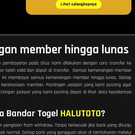
Lihat selengkapnya
gan member hingga lunas
pembayaran pada situs kami dilakukan dengan cara transfer ke
arkan telah valid dan dapat di transfer. Semua kemenangan member
TO ini membayar semua kemenangan member hingga lunas. Setiap
n kerahasiaan member. Postingan Jackpot yang kami posting agar
tingan jackpot yang kami posting dapat di lihat data keasliannya
da Bandar Togel
HALUTOTO
?
engisian from withdraw, Tanpa terkecuali jika bank yang ditunju
i normal. Setiap bank yang gangguan akan di beritahukan melalui