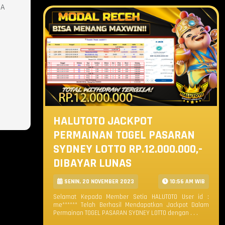
ZA
HALUTOTO JACKPOT
PERMAINAN TOGEL PASARAN
SYDNEY LOTTO RP.12.000.000,-
DIBAYAR LUNAS
SENIN, 20 NOVEMBER 2023
10:56 AM WIB
Selamat Kepada Member Setia HALUTOTO User id :
me****** Telah Berhasil Mendapatkan Jackpot Dalam
Permainan TOGEL PASARAN SYDNEY LOTTO dengan . . .