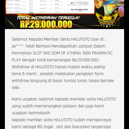
Selamat Kepada Member Setia HALUTOTO User id :
ze**** Telah Berhasil Mendapatkan Jackpot Dalam
Permainan SLOT WIS DOM OF ATHENA 1000 PRAGMATIC
PLAY dengan total kemenangan Rp.29.000.000,-
Withdraw di HALUTOTO hanya makan waktu paling
lama 5 menit , setelah melakukan pengisian form
withdraw langsung di bayar tuntas lunas tanpa bertele
tele.
Kami ucapkan selamat kepada member setia HALUTOTO
yang sudah memenangkan jackpot dan juga kami
ucapkan terimakasih
kepada member setia HALUTOTO sudah mempercayai
kami sebagai BO togel , slot dan livecasino terpercaya