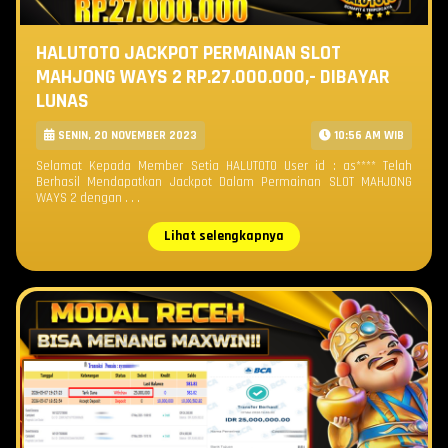
HALUTOTO JACKPOT PERMAINAN SLOT
MAHJONG WAYS 2 RP.27.000.000,- DIBAYAR
LUNAS
SENIN, 20 NOVEMBER 2023
10:56 AM WIB
Selamat Kepada Member Setia HALUTOTO User id : as**** Telah
Berhasil Mendapatkan Jackpot Dalam Permainan SLOT MAHJONG
WAYS 2 dengan . . .
Lihat selengkapnya