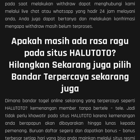
pada saat melakukan withdraw dapat menghubungi kami
melalui live chat atau whatsapp yang hadir 24 jam melayani
anda, Anda juga dapat bertanya dan melakukan konfrimasi
mengapa withdraw masih belum terproses.
Apakah masih ada rasa ragu
pada situs HALUTOTO?
Hilangkan Sekarang juga pilih
Bandar Terpercaya sekarang
juga
Dimana bandar togel online sekarang yang terpercaya seperti
HALUTOTO? kemenangan member tanpa bertele – tele. Jadi
tidak perlu khawatir pada situs HALUTOTO karena kemenangan
anda berapapun akan dibayarakan hingga lunas kepada
pemenang. Buruan daftar segera dan dapatkan bonus – bonus
terbesar setiap hari yang bisa anda mainkan melalui situs resmi