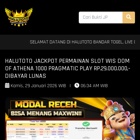
SELAMAT DATANG DI HALUTOTO BANDAR TOGEL, LIVE CASINO
HALUTOTO JACKPOT PERMAINAN SLOT WIS DOM
OF ATHENA 1000 PRAGMATIC PLAY RP.29.000.000,-
DIBAYAR LUNAS
Kamis, 29 Januari 2026 WIB
|
06:34 AM WIB