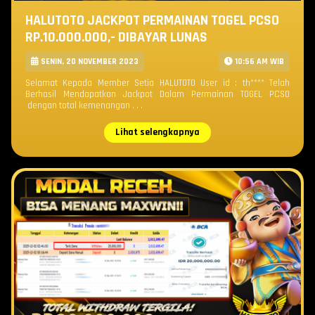
HALUTOTO JACKPOT PERMAINAN TOGEL PCSO
RP.10.000.000,- DIBAYAR LUNAS
SENIN, 20 NOVEMBER 2023
10:56 AM WIB
Selamat Kepada Member Setia HALUTOTO User id : th**** Telah
Berhasil Mendapatkan Jackpot Dalam Permainan TOGEL PCSO
dengan total kemenangan . . .
Lihat selengkapnya