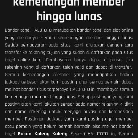
kemenangan member
hingga lunas
Bandar togel HALUTOTO merupakan bandar togel dan slot online
yang membayar semua kemenangan member hingga lunas.
Setiap pembayaran pada situs kami dilakukan dengan cara
transfer ke rekening tujuan yang sudah di daftarkan pada situs
togel online kami, Pembayaran hanya dapat di proses jika
rekening yang di daftarkan telah valid dan dapat di transfer.
Semua kemenangan member yang mendapatkan hadiah
jackpot terbesar akan kami posting agar semua pemain dapat
melihat bandar situs terpercaya HALUTOTO ini membayar semua
kemenangan member hingga lunas. Setiap postingan yang kami
posting akan kami lakukan sensor pada nomor rekening 4 digit
dan nama rekening untuk menjaga privasi dan kerahasiaan
member. Postingan Jackpot yang kami posting agar member
atau pemain yang belum pernah bermain bisa melihat bandar
togel
Bukan Kaleng Kaleng
Seperti HALUTOTO ini, Semua