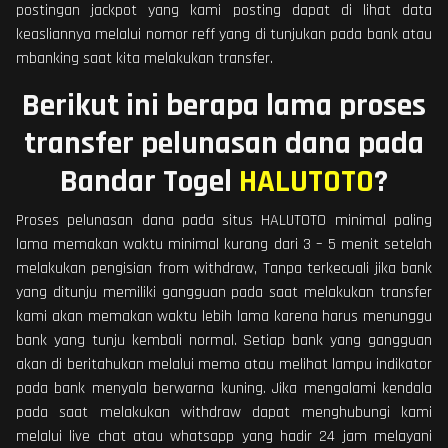
postingan jackpot yang kami posting dapat di lihat data
keasliannya melalui nomor reff yang di tunjukan pada bank atau
mbanking saat kita melakukan transfer.
Berikut ini berapa lama proses
transfer pelunasan dana pada
Bandar Togel
HALUTOTO
?
Proses pelunasan dana pada situs HALUTOTO minimal paling
lama memakan waktu minimal kurang dari 3 – 5 menit setelah
melakukan pengisian from withdraw, Tanpa terkecuali jika bank
yang ditunju memiliki gangguan pada saat melakukan transfer
kami akan memakan waktu lebih lama karena harus menunggu
bank yang tunju kembali normal. Setiap bank yang gangguan
akan di beritahukan melalui memo atau melihat lampu indikator
pada bank menyala berwarna kuning. Jika mengalami kendala
pada saat melakukan withdraw dapat menghubungi kami
melalui live chat atau whatsapp yang hadir 24 jam melayani