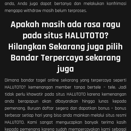
anda, Anda juga dapat bertanya dan melakukan konfrimasi
mengapa withdraw masih belum terproses.
Apakah masih ada rasa ragu
pada situs HALUTOTO?
Hilangkan Sekarang juga pilih
Bandar Terpercaya sekarang
juga
Dimana bandar togel online sekarang yang terpercaya seperti
HALUTOTO? kemenangan member tanpa bertele – tele. Jadi
tidak perlu khawatir pada situs HALUTOTO karena kemenangan
anda berapapun akan dibayarakan hingga lunas kepada
pemenang. Buruan daftar segera dan dapatkan bonus – bonus
terbesar setiap hari yang bisa anda mainkan melalui situs resmi
HALUTOTO. Kami sangat mengucapkan banyak terima kasih
kepada pemenang karena sudah mempercayakan kami sebagai