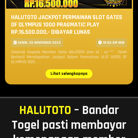
HALUTOTO JACKPOT PERMAINAN SLOT GATES
OF OLYMPUS 1000 PRAGMATIC PLAY
RP.16.500.000,- DIBAYAR LUNAS
SENIN, 20 NOVEMBER 2023
10:56 AM WIB
Selamat Kepada Member Setia HALUTOTO User id : so**** Telah
Berhasil Mendapatkan Jackpot Dalam Permainan SLOT GATES OF
OLYMPUS 1000 . . .
Lihat selengkapnya
HALUTOTO
– Bandar
Togel pasti membayar