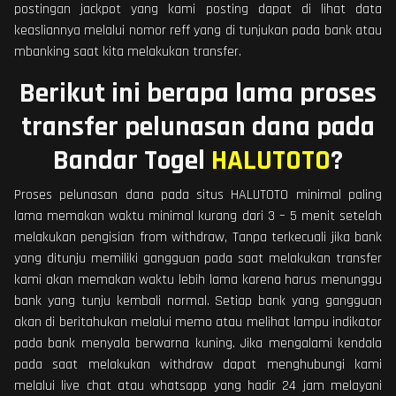
postingan jackpot yang kami posting dapat di lihat data
keasliannya melalui nomor reff yang di tunjukan pada bank atau
mbanking saat kita melakukan transfer.
Berikut ini berapa lama proses
transfer pelunasan dana pada
Bandar Togel
HALUTOTO
?
Proses pelunasan dana pada situs HALUTOTO minimal paling
lama memakan waktu minimal kurang dari 3 – 5 menit setelah
melakukan pengisian from withdraw, Tanpa terkecuali jika bank
yang ditunju memiliki gangguan pada saat melakukan transfer
kami akan memakan waktu lebih lama karena harus menunggu
bank yang tunju kembali normal. Setiap bank yang gangguan
akan di beritahukan melalui memo atau melihat lampu indikator
pada bank menyala berwarna kuning. Jika mengalami kendala
pada saat melakukan withdraw dapat menghubungi kami
melalui live chat atau whatsapp yang hadir 24 jam melayani