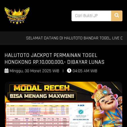
SELAMAT DATANG DI HALUTOTO BANDAR TOGEL, LIVE CASINO
HALUTOTO JACKPOT PERMAINAN TOGEL
HONGKONG RP.10.000.000,- DIBAYAR LUNAS
Minggu, 30 Maret 2025 WIB
|
04:05 AM WIB