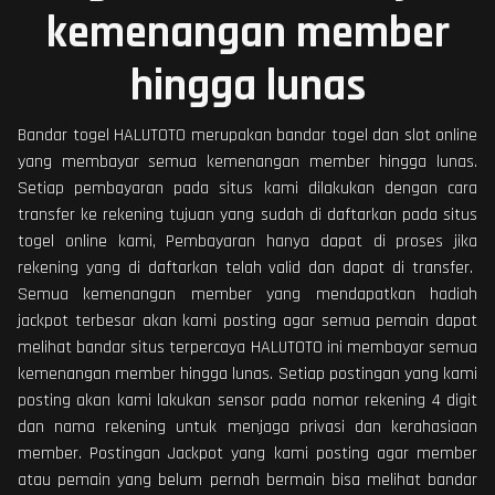
kemenangan member
hingga lunas
Bandar togel HALUTOTO merupakan bandar togel dan slot online
yang membayar semua kemenangan member hingga lunas.
Setiap pembayaran pada situs kami dilakukan dengan cara
transfer ke rekening tujuan yang sudah di daftarkan pada situs
togel online kami, Pembayaran hanya dapat di proses jika
rekening yang di daftarkan telah valid dan dapat di transfer.
Semua kemenangan member yang mendapatkan hadiah
jackpot terbesar akan kami posting agar semua pemain dapat
melihat bandar situs terpercaya HALUTOTO ini membayar semua
kemenangan member hingga lunas. Setiap postingan yang kami
posting akan kami lakukan sensor pada nomor rekening 4 digit
dan nama rekening untuk menjaga privasi dan kerahasiaan
member. Postingan Jackpot yang kami posting agar member
atau pemain yang belum pernah bermain bisa melihat bandar