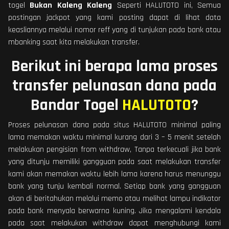
togel
Bukan Kaleng Kaleng
Seperti HALUTOTO ini, Semua
postingan jackpot yang kami posting dapat di lihat data
keasliannya melalui nomor reff yang di tunjukan pada bank atau
mbanking saat kita melakukan transfer.
Berikut ini berapa lama proses
transfer pelunasan dana pada
Bandar Togel
HALUTOTO
?
Proses pelunasan dana pada situs HALUTOTO minimal paling
lama memakan waktu minimal kurang dari 3 – 5 menit setelah
melakukan pengisian from withdraw, Tanpa terkecuali jika bank
yang ditunju memiliki gangguan pada saat melakukan transfer
kami akan memakan waktu lebih lama karena harus menunggu
bank yang tunju kembali normal. Setiap bank yang gangguan
akan di beritahukan melalui memo atau melihat lampu indikator
pada bank menyala berwarna kuning. Jika mengalami kendala
pada saat melakukan withdraw dapat menghubungi kami