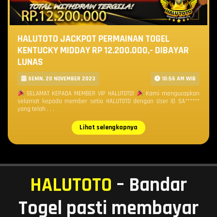
HALUTOTO JACKPOT PERMAINAN TOGEL
KENTUCKY MIDDAY RP 12.200.000,- DIBAYAR
LUNAS
SENIN, 20 NOVEMBER 2023
10:56 AM WIB
SELAMAT KEPADA MEMBER VIP HALUTOTO!
Kami mengucapkan
selamat kepada member setia HALUTOTO dengan User ID SA******
yang telah . . .
Lihat selengkapnya
HALUTOTO
– Bandar
Togel pasti membayar