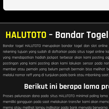
HALUTOTO
– Bandar Toge
Bandar togel HALUTOTO merupakan bandar togel dan slot onlin
rekening tujuan yang sudah di daftarkan pada situs togel online
yang mendapatkan hadiah jackpot terbesar akan kami posting 
postingan yang kami posting akan kami lakukan sensor pada nom
member atau pemain yang belum pernah bermain bisa melihat b
melalui nomor reff yang di tunjukan pada bank atau mbanking saat 
Berikut ini berapa lama p
Proses pelunasan dana pada situs HALUTOTO minimal paling lama 
memiliki gangguan pada saat melakukan transfer kami akan memak
memo atau melihat lampu indikator pada bank menyala berwarna k