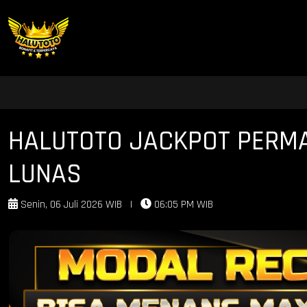
HALUTOTO JACKPOT PERMAI
LUNAS
Senin, 06 Juli 2026 WIB
|
06:05 PM WIB