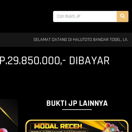
SELAMAT DATANG DI HALUTOTO BANDAR TOGEL, LIVE CASINO
29.850.000,- DIBAYAR
BUKTI JP LAINNYA