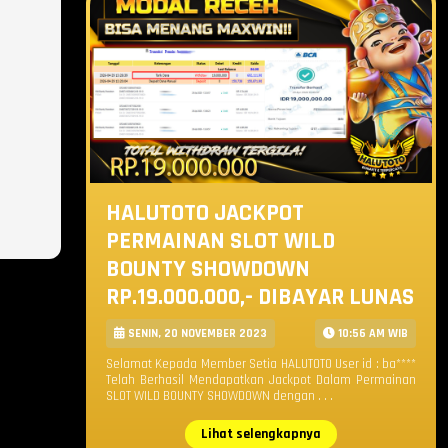
HALUTOTO JACKPOT
PERMAINAN SLOT WILD
BOUNTY SHOWDOWN
RP.19.000.000,- DIBAYAR LUNAS
SENIN, 20 NOVEMBER 2023
10:56 AM WIB
Selamat Kepada Member Setia HALUTOTO User id : ba****
Telah Berhasil Mendapatkan Jackpot Dalam Permainan
SLOT WILD BOUNTY SHOWDOWN dengan . . .
Lihat selengkapnya