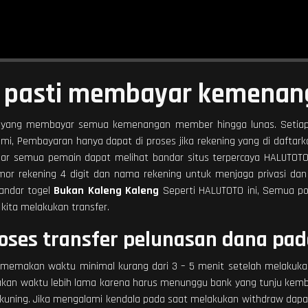
l pasti membayar kemenan
e yang membayar semua kemenangan member hingga lunas. Setiap 
 kami, Pembayaran hanya dapat di proses jika rekening yang di daft
agar semua pemain dapat melihat bandar situs terpercaya HALUTO
or rekening 4 digit dan nama rekening untuk menjaga privasi da
andar togel
Bukan Kaleng Kaleng
Seperti HALUTOTO ini, Semua pos
kita melakukan transfer.
roses transfer pelunasan dana pa
memakan waktu minimal kurang dari 3 – 5 menit setelah melakukan p
an waktu lebih lama karena harus menunggu bank yang tunju kembal
uning. Jika mengalami kendala pada saat melakukan withdraw dapat