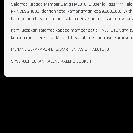
Selamat Kepada Member Setia HALUTOTO User id : ass**** Tel
PRINCESS 1000 dengan total kemenangan Rp.29.800.000,- Wit
lama 5 menit , setelah melakukan pengisian form withdraw langs
Kami ucapkan selamat kepada member setia HALUTOTO yang su
kepada member setia HALUTOTO sudah mempercayai kami sebagai 
MENANG BERAPAPUN DI BAYAR TUNTAS DI HALUTOTO
SPVGROUP BUKAN KALENG KALENG BOSKU !!