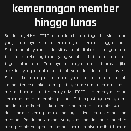
kemenangan member
hingga lunas
Bandar togel HALUTOTO merupakan bandar togel dan slot online
yang membayar semua kemenangan member hingga lunas.
Setiap pembayaran pada situs kami dilakukan dengan cara
transfer ke rekening tujuan yang sudah di daftarkan pada situs
togel online kami, Pembayaran hanya dapat di proses jika
rekening yang di daftarkan telah valid dan dapat di transfer.
Semua kemenangan member yang mendapatkan hadiah
jackpot terbesar akan kami posting agar semua pemain dapat
melihat bandar situs terpercaya HALUTOTO ini membayar semua
kemenangan member hingga lunas. Setiap postingan yang kami
posting akan kami lakukan sensor pada nomor rekening 4 digit
dan nama rekening untuk menjaga privasi dan kerahasiaan
member. Postingan Jackpot yang kami posting agar member
atau pemain yang belum pernah bermain bisa melihat bandar