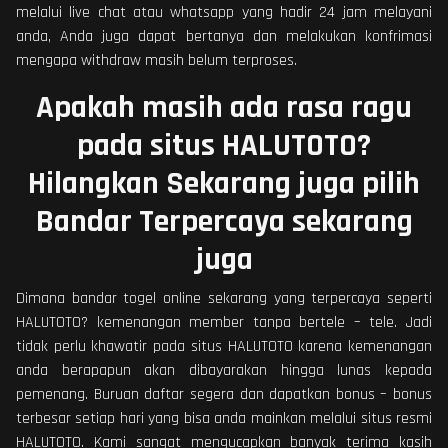
melalui live chat atau whatsapp yang hadir 24 jam melayani
anda, Anda juga dapat bertanya dan melakukan konfrimasi
mengapa withdraw masih belum terproses.
Apakah masih ada rasa ragu
pada situs HALUTOTO?
Hilangkan Sekarang juga pilih
Bandar Terpercaya sekarang
juga
Dimana bandar togel online sekarang yang terpercaya seperti
HALUTOTO? kemenangan member tanpa bertele – tele. Jadi
tidak perlu khawatir pada situs HALUTOTO karena kemenangan
anda berapapun akan dibayarakan hingga lunas kepada
pemenang. Buruan daftar segera dan dapatkan bonus – bonus
terbesar setiap hari yang bisa anda mainkan melalui situs resmi
HALUTOTO. Kami sangat mengucapkan banyak terima kasih