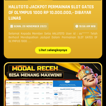
HALUTOTO JACKPOT PERMAINAN SLOT GATES
OF OLYMPUS 1000 RP 10.000.000,- DIBAYAR
LUNAS
SENIN, 20 NOVEMBER 2023
10:56 AM WIB
Selamat Kepada Member Setia HALUTOTO User id : as****** Telah
Berhasil Mendapatkan Jackpot Dalam Permainan SLOT GATES OF
OLYMPUS 1000 . . .
Lihat selengkapnya