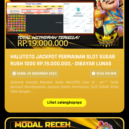
HALUTOTO JACKPOT PERMAINAN SLOT SUGAR
RUSH 1000 RP.19.000.000,- DIBAYAR LUNAS
SENIN, 20 NOVEMBER 2023
10:56 AM WIB
Selamat Kepada Member Setia HALUTOTO User id : an*** Telah
Berhasil Mendapatkan Jackpot Dalam Permainan SLOT SUGAR RUSH
1000 dengan . . .
Lihat selengkapnya