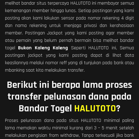
melihat bandar situs terpercaya HALUTOTO ini membayar semua
kemenangan member hingga lunas. Setiap postingan yang kami
posting akan kami lakukan sensor pada nomor rekening 4 digit
dan nama rekening untuk menjaga privasi dan kerahasiaan
member. Postingan Jackpot yang kami posting agar member
atau pemain yang belum pernah bermain bisa melihat bandar
togel
Bukan Kaleng Kaleng
Seperti HALUTOTO ini, Semua
postingan jackpot yang kami posting dapat di lihat data
keasliannya melalui nomor reff yang di tunjukan pada bank atau
mbanking saat kita melakukan transfer.
Berikut ini berapa lama proses
transfer pelunasan dana pada
Bandar Togel
HALUTOTO
?
Proses pelunasan dana pada situs HALUTOTO minimal paling
lama memakan waktu minimal kurang dari 3 – 5 menit setelah
melakukan pengisian from withdraw, Tanpa terkecuali jika bank